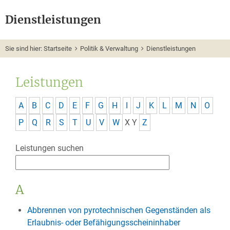
Dienstleistungen
Sie sind hier:
Startseite
Politik & Verwaltung
Dienstleistungen
Leistungen
A
B
C
D
E
F
G
H
I
J
K
L
M
N
O
P
Q
R
S
T
U
V
W
X
Y
Z
Leistungen suchen
A
Abbrennen von pyrotechnischen Gegenständen als
Erlaubnis- oder Befähigungsscheininhaber