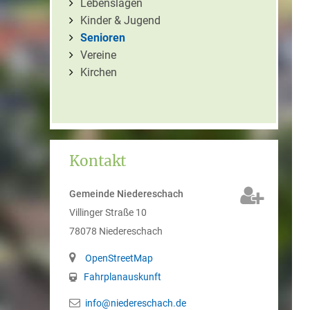
Lebenslagen
Kinder & Jugend
Senioren
Vereine
Kirchen
Kontakt
Gemeinde Niedereschach
Villinger Straße 10
78078
Niedereschach
OpenStreetMap
Fahrplanauskunft
info@niedereschach.de