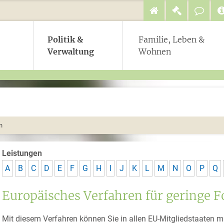
Politik &
Familie, Leben &
Verwaltung
Wohnen
n
Leistungen
A
B
C
D
E
F
G
H
I
J
K
L
M
N
O
P
Q
Europäisches Verfahren für geringe F
Mit diesem Verfahren können Sie in allen EU-Mitgliedstaaten