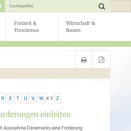
Freizeit &
Wirtschaft &
Tourismus
Bauen
R
S
T
U
V
W
X
Y
Z
orderungen einleiten
 mit Ausnahme Dänemarks eine Forderung