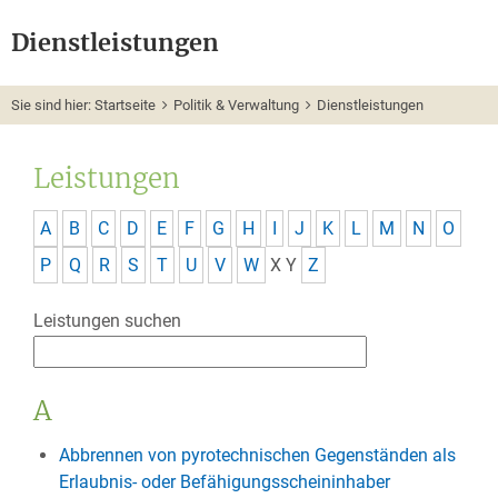
Dienstleistungen
Sie sind hier:
Startseite
Politik & Verwaltung
Dienstleistungen
Leistungen
A
B
C
D
E
F
G
H
I
J
K
L
M
N
O
P
Q
R
S
T
U
V
W
X
Y
Z
Leistungen suchen
A
Abbrennen von pyrotechnischen Gegenständen als
Erlaubnis- oder Befähigungsscheininhaber