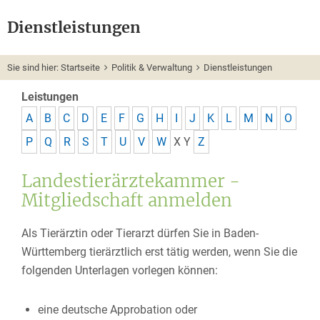
Dienstleistungen
Sie sind hier:
Startseite
Politik & Verwaltung
Dienstleistungen
Leistungen
A
B
C
D
E
F
G
H
I
J
K
L
M
N
O
P
Q
R
S
T
U
V
W
X
Y
Z
Landestierärztekammer -
Mitgliedschaft anmelden
Als Tierärztin oder Tierarzt dürfen Sie in Baden-
Württemberg tierärztlich erst tätig werden, wenn Sie die
folgenden Unterlagen vorlegen können:
eine deutsche Approbation oder