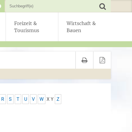
Freizeit &
Wirtschaft &
Tourismus
Bauen
R
S
T
U
V
W
X
Y
Z