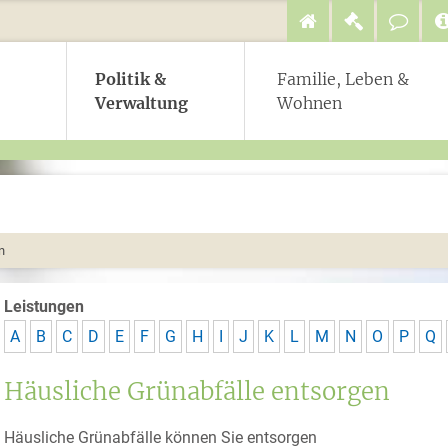
Politik &
Familie, Leben &
Verwaltung
Wohnen
n
Leistungen
A
B
C
D
E
F
G
H
I
J
K
L
M
N
O
P
Q
Häusliche Grünabfälle entsorgen
Häusliche Grünabfälle können Sie entsorgen