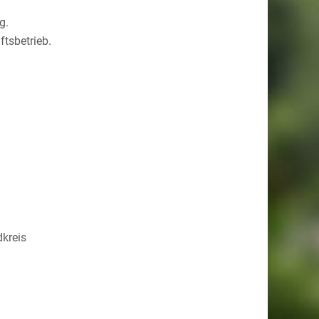
g.
ftsbetrieb.
dkreis