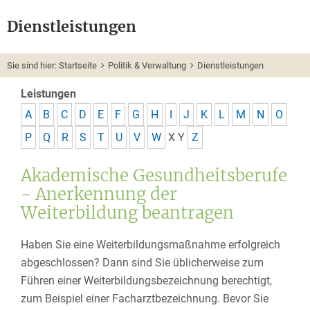
Dienstleistungen
Sie sind hier:
Startseite
Politik & Verwaltung
Dienstleistungen
Leistungen
A
B
C
D
E
F
G
H
I
J
K
L
M
N
O
P
Q
R
S
T
U
V
W
X
Y
Z
Akademische Gesundheitsberufe
- Anerkennung der
Weiterbildung beantragen
Haben Sie eine Weiterbildungsmaßnahme erfolgreich
abgeschlossen? Dann sind Sie üblicherweise zum
Führen einer Weiterbildungsbezeichnung berechtigt,
zum Beispiel einer Facharztbezeichnung. Bevor Sie