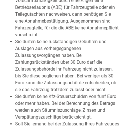
Vorschriftsmäßigkeit durch eine Allgemeine
Betriebserlaubnis (ABE) für Fah
r
zeugteile oder ein
Teilegutachten nachweisen, dann ben
ö
tigen Sie
eine Abnahmebestätigung. Ausgenommen sind
Fahrzeugteile, für die die ABE keine Abnahmepflicht
vo
r
schreibt.
Sie dürfen keine rückständigen Gebühren und
Auslagen aus vorhergegangenen
Zulassungsvorgängen haben.
Bei
Zahlungsrückständen über 30 Euro darf die
Zulassungsb
e
hörde Ihr Fahrzeug nicht zulassen,
bis Sie diese beglichen haben. Bei weniger als 30
Euro kann die Zulassungsbehö
r
de entscheiden, ob
sie das Fahrzeug trotzdem zulässt oder nicht.
Sie dürfen keine Kfz-Steuerschulden von fünf Euro
oder mehr haben.
Bei der Berechnung des Betrags
werden auch Säumniszuschläge, Zinsen und
Verspätungszuschläge b
e
rücksichtigt.
Soll Sie jemand bei der Zulassung Ihres Fahrzeuges