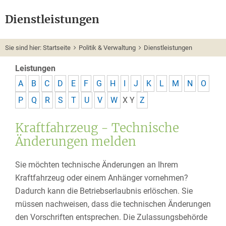
Dienstleistungen
Sie sind hier:
Startseite
Politik & Verwaltung
Dienstleistungen
Leistungen
A
B
C
D
E
F
G
H
I
J
K
L
M
N
O
P
Q
R
S
T
U
V
W
X
Y
Z
Kraftfahrzeug - Technische
Änderungen melden
Sie möchten technische Änderungen an Ihrem
Kraftfahrzeug oder einem Anhänger vornehmen?
Dadurch kann die Betriebserlaubnis erlöschen. Sie
müssen nachweisen, dass die technischen Änderungen
den Vorschriften entsprechen. Die Zulassungsbehörde