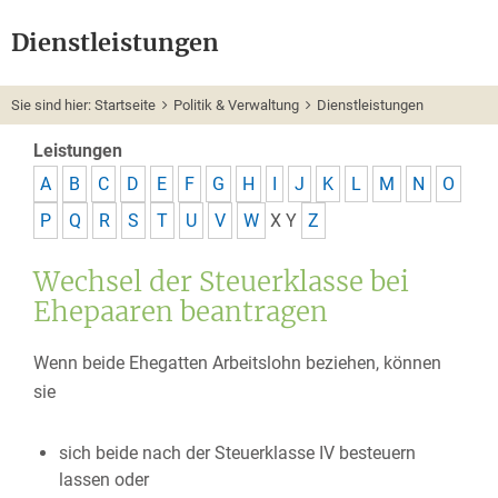
Dienstleistungen
Sie sind hier:
Startseite
Politik & Verwaltung
Dienstleistungen
Leistungen
A
B
C
D
E
F
G
H
I
J
K
L
M
N
O
P
Q
R
S
T
U
V
W
X
Y
Z
Wechsel der Steuerklasse bei
Ehepaaren beantragen
Wenn beide Ehegatten Arbeitslohn beziehen, können
sie
sich beide nach der Steuerklasse IV besteuern
lassen oder