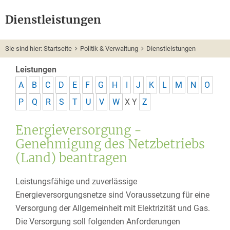
Dienstleistungen
Sie sind hier:
Startseite
Politik & Verwaltung
Dienstleistungen
Leistungen
A
B
C
D
E
F
G
H
I
J
K
L
M
N
O
P
Q
R
S
T
U
V
W
X
Y
Z
Energieversorgung -
Genehmigung des Netzbetriebs
(Land) beantragen
Leistungsfähige und zuverlässige
Energieversorgungsnetze sind Voraussetzung für eine
Versorgung der Allgemeinheit mit Elektrizität und Gas.
Die Versorgung soll folgenden Anforderungen