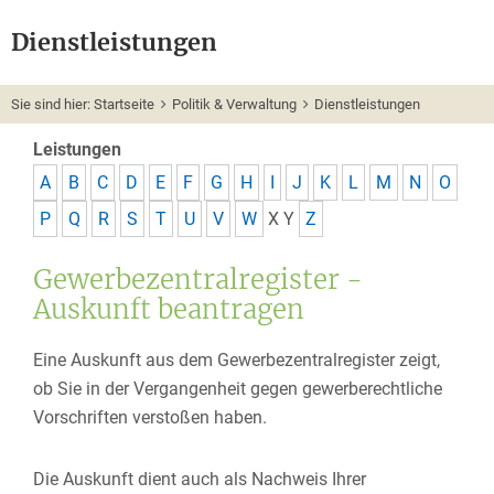
Dienstleistungen
Sie sind hier:
Startseite
Politik & Verwaltung
Dienstleistungen
Leistungen
A
B
C
D
E
F
G
H
I
J
K
L
M
N
O
P
Q
R
S
T
U
V
W
X
Y
Z
Gewerbezentralregister -
Auskunft beantragen
Eine Auskunft aus dem Gewerbezentralregister zeigt,
ob Sie in der Vergangenheit gegen gewerberechtliche
Vorschriften verstoßen haben.
Die Auskunft dient auch als Nachweis Ihrer