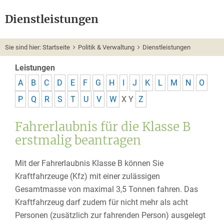
Dienstleistungen
Sie sind hier:
Startseite
Politik & Verwaltung
Dienstleistungen
Leistungen
A
B
C
D
E
F
G
H
I
J
K
L
M
N
O
P
Q
R
S
T
U
V
W
X
Y
Z
Fahrerlaubnis für die Klasse B
erstmalig beantragen
Mit der Fahrerlaubnis Klasse B können Sie
Kraftfahrzeuge (Kfz) mit einer zulässigen
Gesamtmasse von maximal 3,5 Tonnen fahren. Das
Kraftfahrzeug darf zudem für nicht mehr als acht
Personen (zusätzlich zur fahrenden Person) ausgelegt