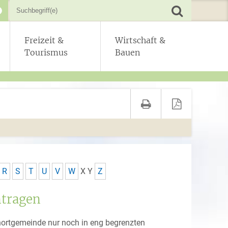
Freizeit &
Wirtschaft &
Tourismus
Bauen
R
S
T
U
V
W
X
Y
Z
ntragen
hnortgemeinde nur noch in eng begrenzten