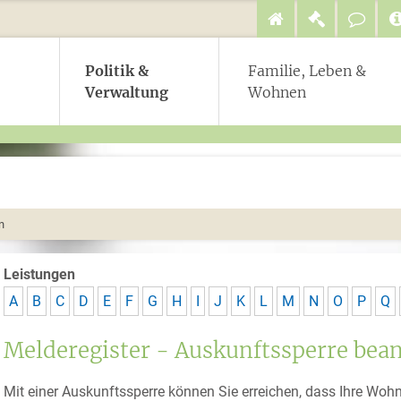
Politik &
Familie, Leben &
Verwaltung
Wohnen
n
Leistungen
A
B
C
D
E
F
G
H
I
J
K
L
M
N
O
P
Q
Melderegister - Auskunftssperre bea
Mit einer Auskunftssperre können Sie erreichen, dass Ihre Wo