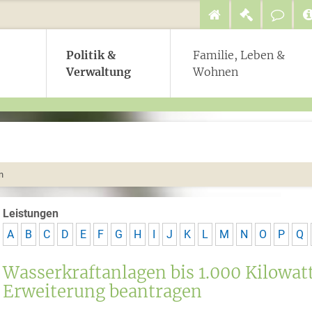
Politik &
Familie, Leben &
Verwaltung
Wohnen
n
Leistungen
A
B
C
D
E
F
G
H
I
J
K
L
M
N
O
P
Q
Wasserkraftanlagen bis 1.000 Kilowat
Erweiterung beantragen