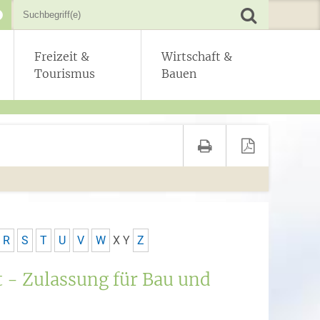
Freizeit &
Wirtschaft &
Tourismus
Bauen
R
S
T
U
V
W
X
Y
Z
t - Zulassung für Bau und