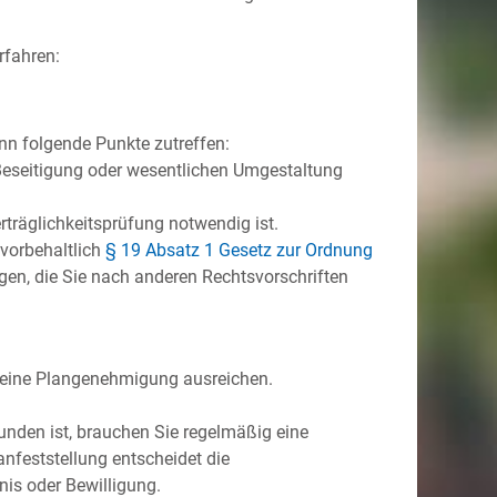
rfahren:
nn folgende Punkte zutreffen:
 Beseitigung oder wesentlichen Umgesta
l
tung
rträglichkeitsprüfung notwendig ist.
 vorbehaltlich
§ 19 Absatz 1 Gesetz zur Ordnung
gen, die Sie nach anderen Rechtsvorschriften
 eine Plangenehmigung ausreichen.
den ist, brauchen Sie regelmäßig eine
a
n
feststellung entscheidet die
nis oder Bewilligung.