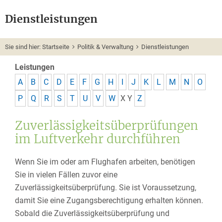
Dienstleistungen
Sie sind hier:
Startseite
Politik & Verwaltung
Dienstleistungen
Leistungen
A
B
C
D
E
F
G
H
I
J
K
L
M
N
O
P
Q
R
S
T
U
V
W
X
Y
Z
Zuverlässigkeitsüberprüfungen
im Luftverkehr durchführen
Wenn Sie im oder am Flughafen arbeiten, benötigen
Sie in vielen Fällen zuvor eine
Zuverlässigkeitsüberprüfung. Sie ist Voraussetzung,
damit Sie eine Zugangsberechtigung erhalten können.
Sobald die Zuverlässigkeitsüberprüfung und