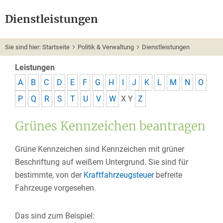
Dienstleistungen
Sie sind hier:
Startseite
Politik & Verwaltung
Dienstleistungen
Leistungen
A
B
C
D
E
F
G
H
I
J
K
L
M
N
O
P
Q
R
S
T
U
V
W
X
Y
Z
Grünes Kennzeichen beantragen
Grüne Kennzeichen sind Kennzeichen mit grüner
Beschriftung auf weißem Untergrund. Sie sind für
bestimmte, von der
Kraftfahrzeugsteuer
befreite
Fahrzeuge vorgesehen.
Das sind zum Beispiel: