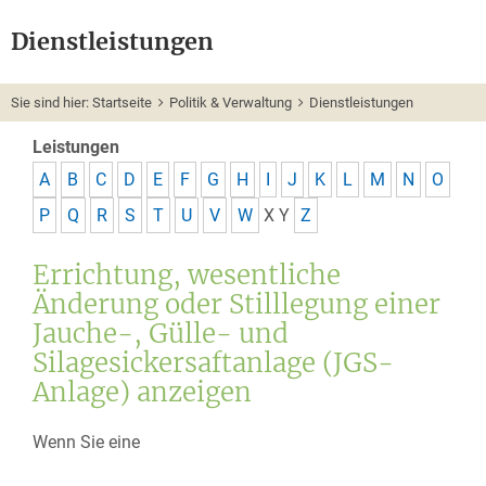
Dienstleistungen
Sie sind hier:
Startseite
Politik & Verwaltung
Dienstleistungen
Leistungen
A
B
C
D
E
F
G
H
I
J
K
L
M
N
O
P
Q
R
S
T
U
V
W
X
Y
Z
Errichtung, wesentliche
Änderung oder Stilllegung einer
Jauche-, Gülle- und
Silagesickersaftanlage (JGS-
Anlage) anzeigen
Wenn Sie eine