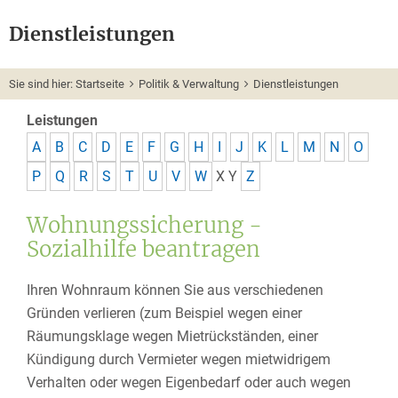
Dienstleistungen
Sie sind hier:
Startseite
Politik & Verwaltung
Dienstleistungen
Leistungen
A
B
C
D
E
F
G
H
I
J
K
L
M
N
O
P
Q
R
S
T
U
V
W
X
Y
Z
Wohnungssicherung -
Sozialhilfe beantragen
Ihren Wohnraum können Sie aus verschiedenen
Gründen verlieren (zum Beispiel wegen einer
Räumungsklage wegen Mietrückständen, einer
Kündigung durch Vermieter wegen mietwidrigem
Verhalten oder wegen Eigenbedarf oder auch wegen