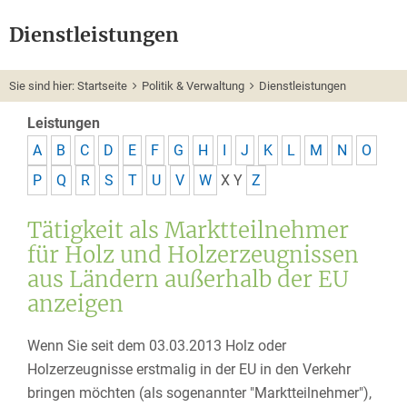
Dienstleistungen
Sie sind hier:
Startseite
Politik & Verwaltung
Dienstleistungen
Leistungen
A
B
C
D
E
F
G
H
I
J
K
L
M
N
O
P
Q
R
S
T
U
V
W
X
Y
Z
Tätigkeit als Marktteilnehmer
für Holz und Holzerzeugnissen
aus Ländern außerhalb der EU
anzeigen
Wenn Sie seit dem 03.03.2013 Holz oder
Holzerzeugnisse erstmalig in der EU in den Verkehr
bringen möchten (als sogenannter "Marktteilnehmer"),