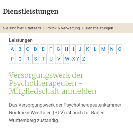
Dienstleistungen
Sie sind hier:
Startseite
Politik & Verwaltung
Dienstleistungen
Leistungen
A
B
C
D
E
F
G
H
I
J
K
L
M
N
O
P
Q
R
S
T
U
V
W
X
Y
Z
Versorgungswerk der
Psychotherapeuten -
Mitgliedschaft anmelden
Das Versorgungswerk der Psychotherapeutenkammer
Nordrhein-Westfalen (PTV) ist auch für Baden-
Württemberg zuständig.