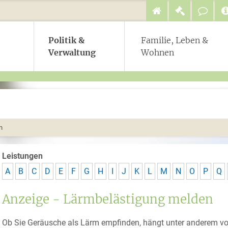
Politik &
Familie, Leben &
Verwaltung
Wohnen
n
Leistungen
A
B
C
D
E
F
G
H
I
J
K
L
M
N
O
P
Q
Anzeige - Lärmbelästigung melden
Ob Sie Geräusche als Lärm empfinden, hängt unter anderem vo