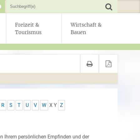
Freizeit &
Wirtschaft &
Tourismus
Bauen
R
S
T
U
V
W
X
Y
Z
n Ihrem persönlichen Empfinden und der