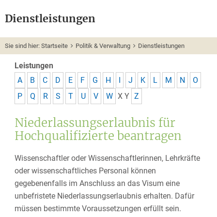
Dienstleistungen
Sie sind hier:
Startseite
Politik & Verwaltung
Dienstleistungen
Leistungen
A
B
C
D
E
F
G
H
I
J
K
L
M
N
O
P
Q
R
S
T
U
V
W
X
Y
Z
Niederlassungserlaubnis für
Hochqualifizierte beantragen
Wissenschaftler oder Wissenschaftlerinnen, Lehrkräfte
oder
wissenschaftliches Personal können
gegebenenfalls i
m Anschluss an das Visum eine
unbefristete Niederlassungserlaubnis erhalten. Dafür
müssen bestimmte Voraussetzungen erfüllt sein.