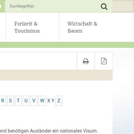
Freizeit &
Wirtschaft &
Tourismus
Bauen
R
S
T
U
V
W
X
Y
Z
land benötigen Ausländer ein nationales Visum.