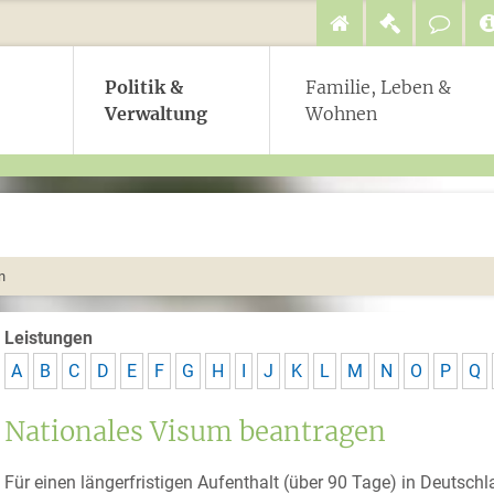
Politik &
Familie, Leben &
Verwaltung
Wohnen
n
Leistungen
A
B
C
D
E
F
G
H
I
J
K
L
M
N
O
P
Q
Nationales Visum beantragen
Für einen längerfristigen Aufenthalt (über 90 Tage) in Deutsch