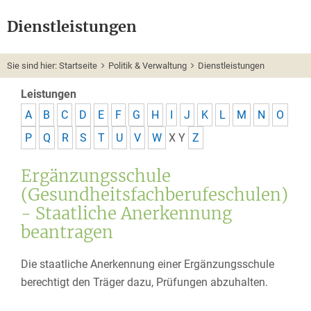
Dienstleistungen
Sie sind hier:
Startseite
Politik & Verwaltung
Dienstleistungen
Leistungen
A
B
C
D
E
F
G
H
I
J
K
L
M
N
O
P
Q
R
S
T
U
V
W
X
Y
Z
Ergänzungsschule
(Gesundheitsfachberufeschulen)
- Staatliche Anerkennung
beantragen
Die staatliche Anerkennung einer Ergänzungsschule
berechtigt den Träger dazu, Prüfungen abzuhalten.