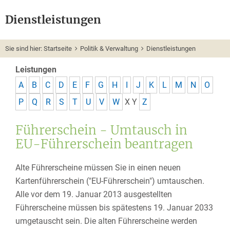
Dienstleistungen
Sie sind hier:
Startseite
Politik & Verwaltung
Dienstleistungen
Leistungen
A
B
C
D
E
F
G
H
I
J
K
L
M
N
O
P
Q
R
S
T
U
V
W
X
Y
Z
Führerschein - Umtausch in
EU-Führerschein beantragen
Alte Führerscheine müssen Sie in einen neuen
Kartenführerschein ("EU-Führerschein") umtauschen.
Alle vor dem 19. Januar 2013 ausgestellten
Führerscheine müssen bis spätestens 19. Januar 2033
umgetauscht sein. Die alten Führerscheine werden