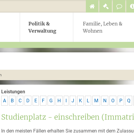
Politik &
Familie, Leben &
Verwaltung
Wohnen
n
Leistungen
A
B
C
D
E
F
G
H
I
J
K
L
M
N
O
P
Q
Studienplatz - einschreiben (Immatri
In den meisten Fällen erhalten Sie zusammen mit dem Zulassu