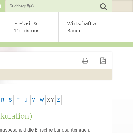
Freizeit &
Wirtschaft &
Tourismus
Bauen
R
S
T
U
V
W
X
Y
Z
kulation)
ngsbescheid die Einschreibungsunterlagen.