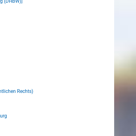
rg (DHBW)]
ntlichen Rechts)
burg