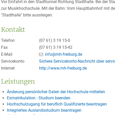
Vor Einfahrt in den Stadttunnel Richtung Stadthalle. Bei der S
zur Musikhochschule. Mit der Bahn: Vom Hauptbahnhof mit der Li
"Stadthalle" bitte aussteigen.
Kontakt
Telefon
(07
61) 3
19
15-0
Fax
(07
61) 3
19
15-42
E-Mail
info@mh-freiburg.de
Servicekonto
Sichere Servicekonto-Nachricht über serv
Internet
http://www.mh-freiburg.de
Leistungen
Änderung persönlicher Daten der Hochschule mitteilen
Exmatrikulation - Studium beenden
Hochschulzugang für beruflich Qualifizierte beantragen
Integriertes Auslandsstudium beantragen