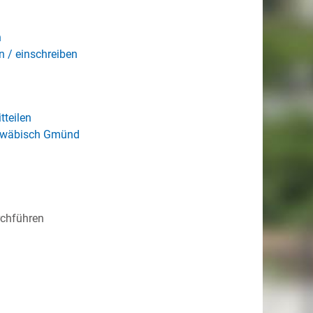
n
 / einschreiben
teilen
chwäbisch Gmünd
rchführen