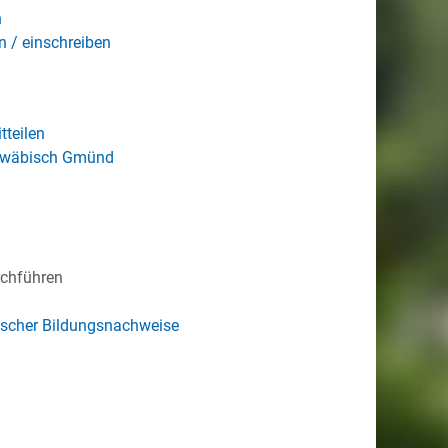
n
 / einschreiben
teilen
chwäbisch Gmünd
rchführen
discher Bildungsnachweise