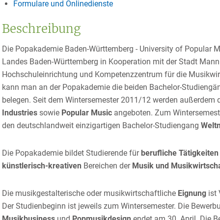
Formulare und Onlinedienste
Beschreibung
Die Popakademie Baden-Württemberg - University of Popular Mu
Landes Baden-Württemberg in Kooperation mit der Stadt Mannh
Hochschuleinrichtung und Kompetenzzentrum für die Musikwirt
kann man an der Popakademie die beiden Bachelor-Studieng
belegen. Seit dem Wintersemester 2011/12 werden außerdem 
Industries
sowie
Popular Music
angeboten. Zum Wintersemest
den deutschlandweit einzigartigen Bachelor-Studiengang
Welt
Die Popakademie bildet Studierende für
berufliche Tätigkeiten
künstlerisch-kreativen
Bereichen der
Musik und Musikwirtsch
Die musikgestalterische oder musikwirtschaftliche
Eignung
ist
Der Studienbeginn ist jeweils zum Wintersemester. Die Bewerbu
Musikbusiness
und
Popmusikdesign
endet am 30. April. Die 