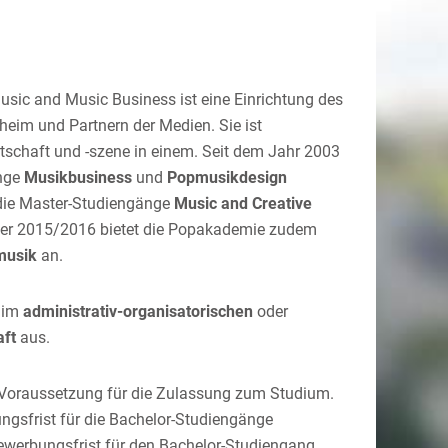
sic and Music Business ist eine Einrichtung des
eim und Partnern der Medien. Sie ist
schaft und -szene in einem. Seit dem Jahr 2003
änge
Musikbusiness
und
Popmusikdesign
die Master-Studiengänge
Music and Creative
er 2015/2016 bietet die Popakademie zudem
musik
an.
im
administrativ-organisatorischen
oder
aft
aus.
 Voraussetzung für die Zulassung zum Studium.
ngsfrist für die Bachelor-Studiengänge
Bewerbungsfrist für den Bachelor-Studiengang