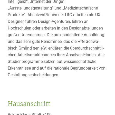
Intelligenz“, „Internet der Dinge“,
„Ausstellungsgestaltung“ und „Medizintechnische
Produkte“. Absolvent*innen der HfG arbeiten als UX-
Designer, führen Design-Agenturen, lehren an
Hochschulen oder arbeiten in den Designabteilungen
großer Unternehmen. Die praxisorientierte Ausbildung
und das sehr gute Renommee, das die HfG Schwä­
bisch Gmünd genießt, erklären die über­durch­schnitt­li­
chen Arbeits­markt­chancen ihrer Absolvent*innen. Alle
Studi­en­pro­gramme setzen auf wissen­schaft­liche
Erkennt­nisse und auf die ratio­nale Begründ­bar­keit von
Gestaltungsentscheidungen.
Hausanschrift
Rektor-Klaus-Straße 100