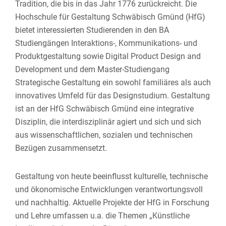
Tradition, die bis in das Jahr 1776 zurückreicht. Die
Hochschule für Gestaltung Schwäbisch Gmünd (HfG)
bietet interessierten Studierenden in den BA
Studiengängen Interaktions-, Kommunikations- und
Produktgestaltung sowie Digital Product Design and
Development und dem Master-Studiengang
Strategische Gestaltung ein sowohl familiäres als auch
innovatives Umfeld für das Designstudium. Gestal­tung
ist an der HfG Schwä­bisch Gmünd eine integrative
Diszi­plin, die interdisziplinär agiert und sich und sich
aus wissen­schaft­li­chen, sozialen und tech­ni­schen
Bezügen zusammensetzt.
Gestaltung von heute beeinflusst kultu­relle, tech­ni­sche
und ökono­mi­sche Entwick­lungen verant­wor­tungs­voll
und nach­haltig. Aktuelle Projekte der HfG in Forschung
und Lehre umfassen u.a. die Themen „Künstliche