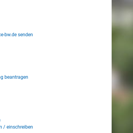
ice-bw.de senden
ng beantragen
n
 / einschreiben