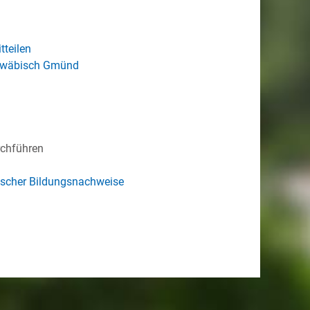
teilen
chwäbisch Gmünd
rchführen
discher Bildungsnachweise