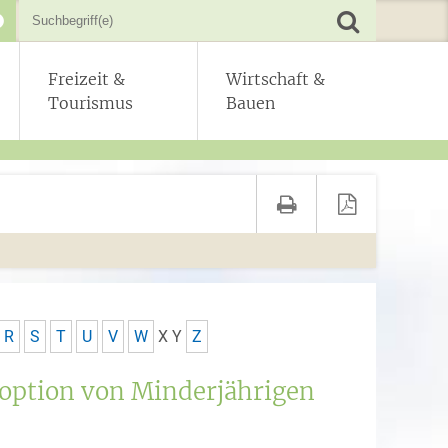
Freizeit &
Wirtschaft &
Tourismus
Bauen
R
S
T
U
V
W
X
Y
Z
option von Minderjährigen