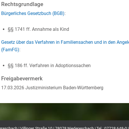
Rechtsgrundlage
Bürgerliches Gesetzbuch (BGB)
:
§§ 1741 ff. Annahme als Kind
Gesetz über das Verfahren in Familiensachen und in den Angeleg
(FamFG)
:
§§ 186 ff. Verfahren in Adoptionssachen
Freigabevermerk
17.03.2026 Justizministerium Baden-Württemberg
eschach | Villinger Straße 10 | 78078 Niedereschach | Tel.: 07728 648-0 