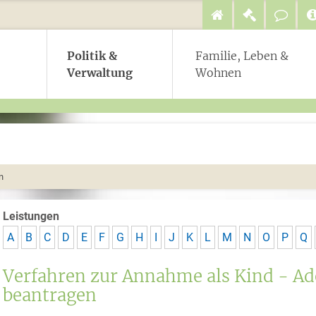
Politik &
Familie, Leben &
Verwaltung
Wohnen
n
Leistungen
A
B
C
D
E
F
G
H
I
J
K
L
M
N
O
P
Q
Verfahren zur Annahme als Kind - Ad
beantragen