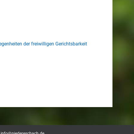
enheiten der freiwilligen Gerichtsbarkeit
|
info@niedereschach.de