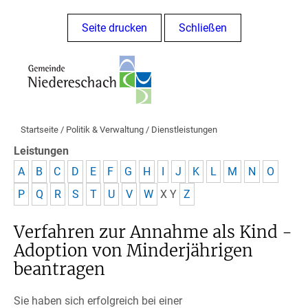
Seite drucken
Schließen
Startseite
/
Politik & Verwaltung
/
Dienstleistungen
Leistungen
A
B
C
D
E
F
G
H
I
J
K
L
M
N
O
P
Q
R
S
T
U
V
W
X
Y
Z
Verfahren zur Annahme als Kind -
Adoption von Minderjährigen
beantragen
Sie haben sich erfolgreich bei einer