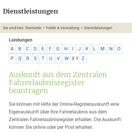
Dienstleistungen
Sie sind hier:
Startseite
Politik & Verwaltung
Dienstleistungen
Leistungen
A
B
C
D
E
F
G
H
I
J
K
L
M
N
O
P
Q
R
S
T
U
V
W
X
Y
Z
Auskunft aus dem Zentralen
Fahrerlaubnisregister
beantragen
Sie können mit Hilfe der Online-Registerauskunft eine
Eigenauskunft über Ihre Fahrerlaubnis aus dem
Zentralen Fahrerlaubnisregister erhalten. Die Auskunft
können Sie online oder per Post erhalten.