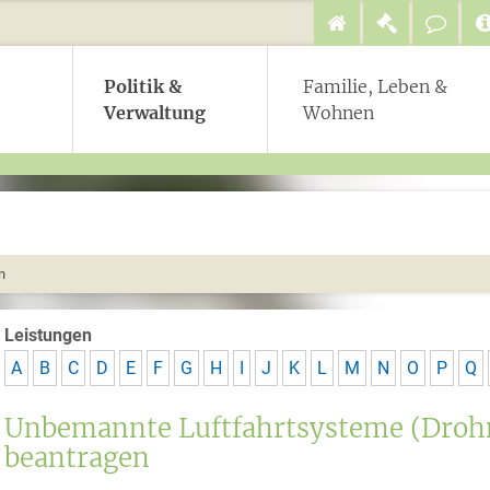
Politik &
Familie, Leben &
Verwaltung
Wohnen
n
Leistungen
A
B
C
D
E
F
G
H
I
J
K
L
M
N
O
P
Q
Unbemannte Luftfahrtsysteme (Drohn
beantragen