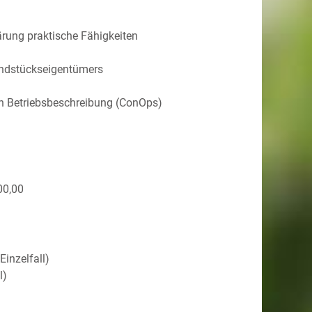
rung praktische Fähigkeiten
ndstückseigentümers
n Betriebsbeschreibung (ConOps)
00,00
inzelfall)
l)