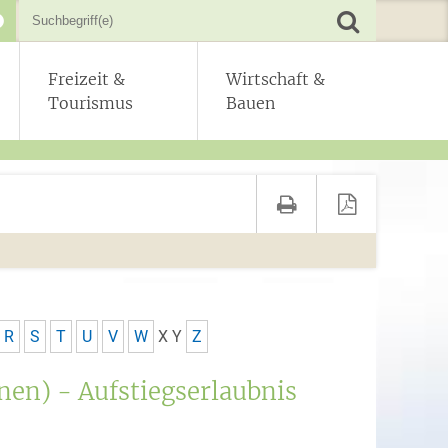
Freizeit &
Wirtschaft &
Tourismus
Bauen
R
S
T
U
V
W
X
Y
Z
en) - Aufstiegserlaubnis