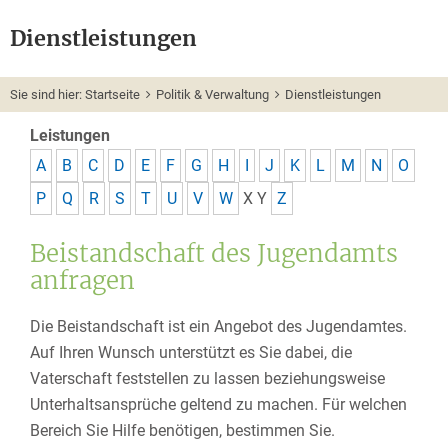
Dienstleistungen
Sie sind hier:
Startseite
Politik & Verwaltung
Dienstleistungen
Leistungen
A
B
C
D
E
F
G
H
I
J
K
L
M
N
O
P
Q
R
S
T
U
V
W
X
Y
Z
Beistandschaft des Jugendamts
anfragen
Die Beistandschaft ist ein Angebot des Jugendamtes.
Auf Ihren Wunsch unterstützt es Sie dabei, die
Vaterschaft feststellen zu lassen beziehungsweise
Unterhaltsansprüche geltend zu machen.
Für welchen
Bereich Sie Hilfe benötigen, bestimmen Sie.