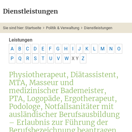
Dienstleistungen
Sie sind hier:
Startseite
Politik & Verwaltung
Dienstleistungen
Leistungen
A
B
C
D
E
F
G
H
I
J
K
L
M
N
O
P
Q
R
S
T
U
V
W
X
Y
Z
Physiotherapeut, Diätassistent,
MTA, Masseur und
medizinischer Bademeister,
PTA, Logopäde, Ergotherapeut,
Podologe, Notfallsanitäter mit
ausländischer Berufsausbildung
– Erlaubnis zur Führung der
Berufsbezeichnung beantragen