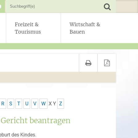
Freizeit &
Wirtschaft &
Tourismus
Bauen
R
S
T
U
V
W
X
Y
Z
r Gericht beantragen
Geburt des Kindes.