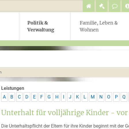
Politik &
Familie, Leben &
Verwaltung
Wohnen
n
Leistungen
A
B
C
D
E
F
G
H
I
J
K
L
M
N
O
P
Q
Unterhalt für volljährige Kinder - vo
Die Unterhaltspflicht der Eltern für ihre Kinder beginnt mit der 