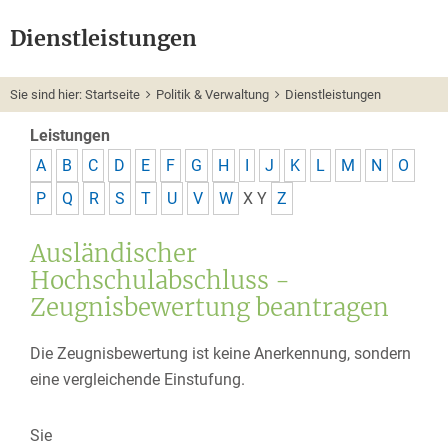
Dienstleistungen
Sie sind hier:
Startseite
Politik & Verwaltung
Dienstleistungen
Leistungen
A
B
C
D
E
F
G
H
I
J
K
L
M
N
O
P
Q
R
S
T
U
V
W
X
Y
Z
Ausländischer
Hochschulabschluss -
Zeugnisbewertung beantragen
Die Zeugnisbewertung ist keine Anerkennung, sondern
eine vergleichende Einstufung.
Sie