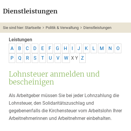
Dienstleistungen
Sie sind hier:
Startseite
Politik & Verwaltung
Dienstleistungen
Leistungen
A
B
C
D
E
F
G
H
I
J
K
L
M
N
O
P
Q
R
S
T
U
V
W
X
Y
Z
Lohnsteuer anmelden und
bescheinigen
Als Arbeitgeber müssen Sie bei jeder Lohnzahlung die
Lohnsteuer, den Solidaritätszuschlag und
gegebenenfalls die Kirchensteuer vom Arbeitslohn Ihrer
Arbeitnehmerinnen und Arbeitnehmer einbehalten.