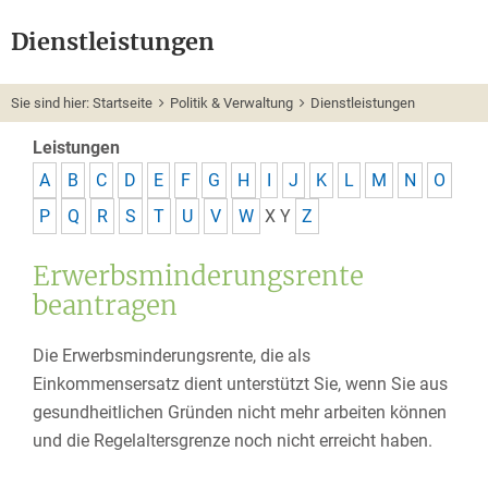
Dienstleistungen
Sie sind hier:
Startseite
Politik & Verwaltung
Dienstleistungen
Leistungen
A
B
C
D
E
F
G
H
I
J
K
L
M
N
O
P
Q
R
S
T
U
V
W
X
Y
Z
Erwerbsminderungsrente
beantragen
Die Erwerbsminderungsrente, die als
Einkommensersatz dient unterstützt Sie, wenn Sie aus
gesundheitlichen Gründen nicht mehr arbeiten können
und die Regelaltersgrenze noch nicht erreicht haben.