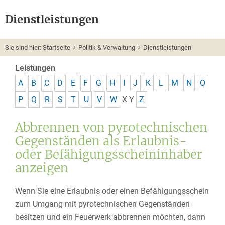
Dienstleistungen
Sie sind hier:
Startseite
Politik & Verwaltung
Dienstleistungen
Leistungen
A
B
C
D
E
F
G
H
I
J
K
L
M
N
O
P
Q
R
S
T
U
V
W
X
Y
Z
Abbrennen von pyrotechnischen
Gegenständen als Erlaubnis-
oder Befähigungsscheininhaber
anzeigen
Wenn Sie eine Erlaubnis oder einen Befähigungsschein
zum Umgang mit pyrotechnischen Gegenständen
besitzen und ein Feuerwerk abbrennen möchten, dann