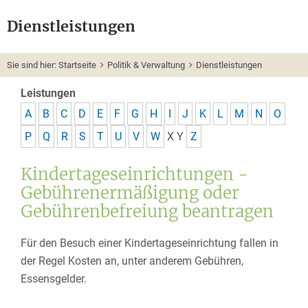
Dienstleistungen
Sie sind hier:
Startseite
Politik & Verwaltung
Dienstleistungen
Leistungen
A
B
C
D
E
F
G
H
I
J
K
L
M
N
O
P
Q
R
S
T
U
V
W
X
Y
Z
Kindertageseinrichtungen -
Gebührenermäßigung oder
Gebührenbefreiung beantragen
Für den Besuch einer Kindertageseinrichtung fallen in
der Regel Kosten an, unter anderem Gebühren,
Essensgelder.