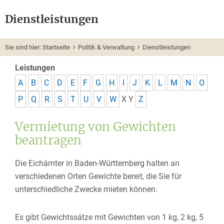
Dienstleistungen
Sie sind hier:
Startseite
Politik & Verwaltung
Dienstleistungen
Leistungen
A
B
C
D
E
F
G
H
I
J
K
L
M
N
O
P
Q
R
S
T
U
V
W
X
Y
Z
Vermietung von Gewichten
beantragen
Die Eichämter in Baden-Württemberg halten an
verschiedenen Orten Gewichte bereit, die Sie für
unterschiedliche Zwecke mieten können.
Es gibt Gewichtssätze mit Gewichten von 1 kg, 2 kg, 5