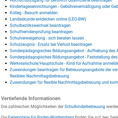
Hochschulzugang für beruflich Qualifizierte beantragen
Kindertageseinrichtungen - Gebührenermäßigung oder Ge
Kolleg - Besuch anmelden
Landeskunde entdecken online (LEO-BW)
Schulbezirkswechsel beantragen
Schulfremdenprüfung beantragen
Schulverweigerung - sich beraten lassen
Schulzeugnis - Ersatz bei Verlust beantragen
Sonderpädagogisches Bildungsangebot - Aufhebung des 
Sonderpädagogisches Bildungsangebot - Feststellung de
Werkrealschule/Hauptschule - Kind für Aufnahme anmeld
Zuwendungen beantragen für Betreuungsangebote der verl
flexiblen Nachmittagsbetreuung
Zuwendungen für flexible Nachmittagsbetreuung und ko
Vertiefende Informationen
Die zahlreichen Möglichkeiten der
Schulkinderbetreuung
werden
Die
Ferienpläne für Baden-Württemberg
finden Sie auf den Sei