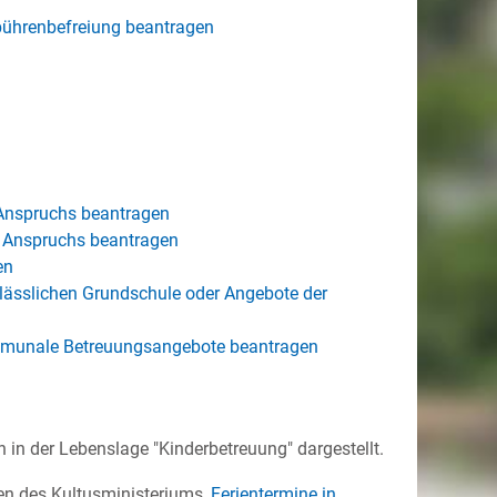
bührenbefreiung beantragen
Anspruchs beantragen
s Anspruchs beantragen
en
ässlichen Grundschule oder Angebote der
mmunale Betreuungsangebote beantragen
 in der Lebenslage "Kinderbetreuung" dargestellt.
ten des Kultusministeriums,
Ferientermine in