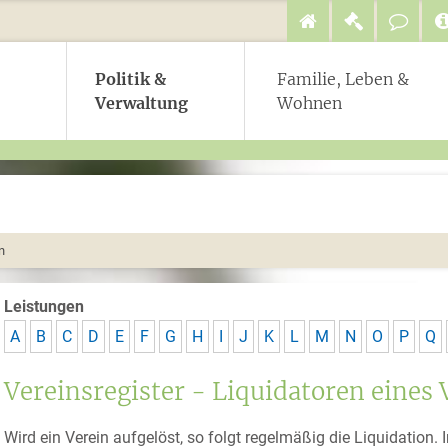
Politik &
Familie, Leben &
Verwaltung
Wohnen
n
Leistungen
A
B
C
D
E
F
G
H
I
J
K
L
M
N
O
P
Q
Vereinsregister - Liquidatoren eines
Wird ein Verein aufgelöst, so folgt regelmäßig die Liquidation. 