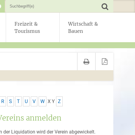
Freizeit &
Wirtschaft &
Tourismus
Bauen
R
S
T
U
V
W
X
Y
Z
 Vereins anmelden
In der Liquidation wird der Verein abgewickelt.