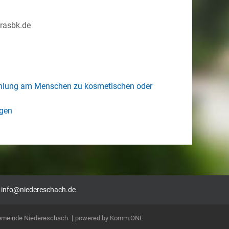
lrasbk.de
rahlung am Menschen zu kosmetischen oder
agen
|
info@niedereschach.de
Gemeinde Niedereschach
p
owered by
Komm.ONE