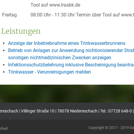
Tool auf www.lrasbk.de
Freitag
08:00 Uhr
-
11:30 Uhr
Termin über Tool auf www.
Leistungen
Anzeige der Inbetriebnahme eines Trinkwasserbrunnens
Betrieb von Anlagen zur Anwendung nichtionisierender St
sonstigen nichtmedizinischen Zwecken anzeigen
Infektionsschutzbelehrung inklusive Bescheinigung beantr
Trinkwasser - Verunreinigungen melden
eschach | Villinger Straße 10 | 78078 Niedereschach | Tel.: 07728 648-0 
Copyright © 2017 - 2019 
iheit