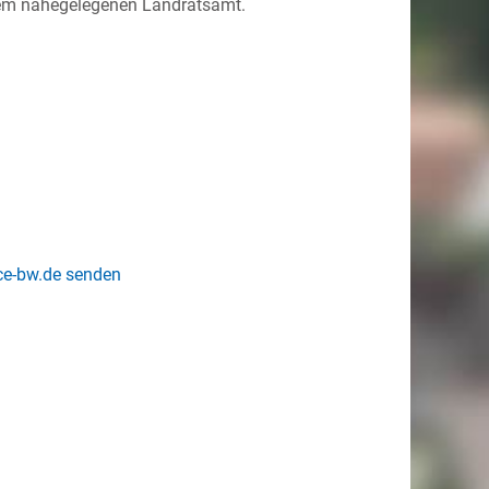
dem nahegelegenen Landratsamt.
ice-bw.de senden