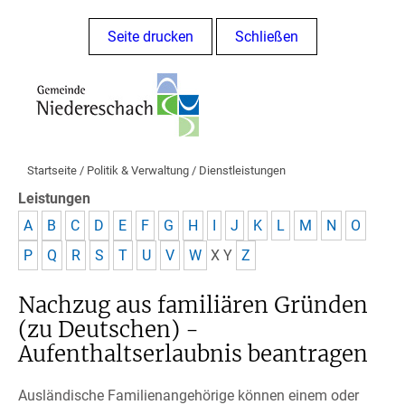
Seite drucken
Schließen
Startseite
/
Politik & Verwaltung
/
Dienstleistungen
Leistungen
A
B
C
D
E
F
G
H
I
J
K
L
M
N
O
P
Q
R
S
T
U
V
W
X
Y
Z
Nachzug aus familiären Gründen
(zu Deutschen) -
Aufenthaltserlaubnis beantragen
Ausländische Familienangehörige können einem oder