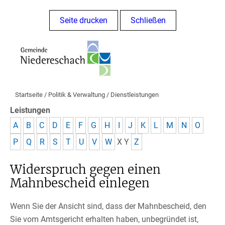
Seite drucken
Schließen
Startseite
/
Politik & Verwaltung
/
Dienstleistungen
Leistungen
A
B
C
D
E
F
G
H
I
J
K
L
M
N
O
P
Q
R
S
T
U
V
W
X
Y
Z
Widerspruch gegen einen
Mahnbescheid einlegen
Wenn Sie der Ansicht sind, dass der Mahnbescheid, den
Sie vom Amtsgericht erhalten haben, unbegründet ist,