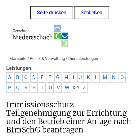
Seite drucken
Schließen
Startseite
/
Politik & Verwaltung
/
Dienstleistungen
Leistungen
A
B
C
D
E
F
G
H
I
J
K
L
M
N
O
P
Q
R
S
T
U
V
W
X
Y
Z
Immissionsschutz -
Teilgenehmigung zur Errichtung
und den Betrieb einer Anlage nach
BImSchG beantragen