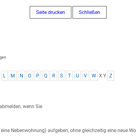
Seite drucken
Schließen
ngen
L
M
N
O
P
Q
R
S
T
U
V
W
X
Y
Z
 abmelden, wenn Sie
l eine Nebenwohnung) aufgeben, ohne gleichzeitig eine neue W