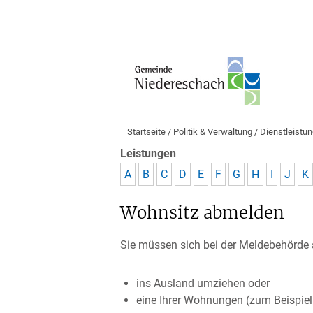
Startseite
/
Politik & Verwaltung
/
Dienstleistu
Leistungen
A
B
C
D
E
F
G
H
I
J
K
Wohnsitz abmelden
Sie müssen sich bei der Meldebehörde
ins Ausland umziehen oder
eine Ihrer Wohnungen (zum Beispie