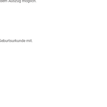
r dem Auszug möglich.
 Geburtsurkunde mit.